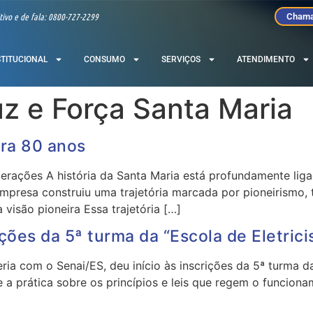
tivo e de fala: 0800-727-2299
Chama
STITUCIONAL
CONSUMO
SERVIÇOS
ATENDIMENTO
z e Força Santa Maria
bra 80 anos
 gerações A história da Santa Maria está profundamente li
 empresa construiu uma trajetória marcada por pioneirismo
visão pioneira Essa trajetória […]
ições da 5ª turma da “Escola de Eletrici
ia com o Senai/ES, deu início às inscrições da 5ª turma da 
 a prática sobre os princípios e leis que regem o funciona