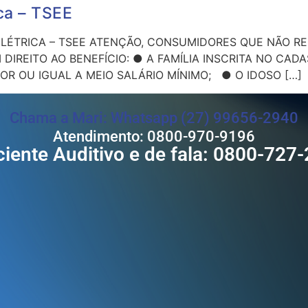
ica – TSEE
A ELÉTRICA – TSEE ATENÇÃO, CONSUMIDORES QUE NÃO 
DIREITO AO BENEFÍCIO: ● A FAMÍLIA INSCRITA NO C
R OU IGUAL A MEIO SALÁRIO MÍNIMO; ● O IDOSO […]
Chama a Mari: Whatsapp (27) 99656-2940
Atendimento: 0800-970-9196
ciente Auditivo e de fala: 0800-727