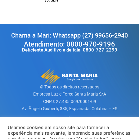
17:00h
Chama a Mari: Whatsapp (27) 99656-2940
Atendimento: 0800-970-9196
Deficiente Auditivo e de fala: 0800-727-2299
© Todos os direitos reservados
Empresa Luz e Força Santa Maria S/A​
CNPJ: 27.485.069/0001-09
Av. Ângelo Giuberti, 385, Esplanada, Colatina – ES
Portal LGPD
Usamos cookies em nosso site para fornecer a
experiência mais relevante, lembrando suas preferências
Baixe nosso App
e visitas repetidas. Ao clicar em “Aceitar todos”, você