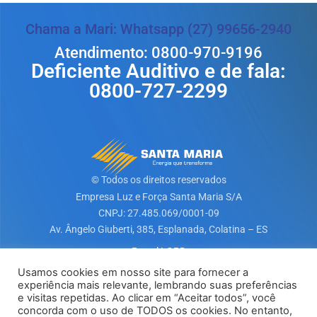
Chama a Mari: Whatsapp (27) 99656-2940
Atendimento: 0800-970-9196
Deficiente Auditivo e de fala:
0800-727-2299
© Todos os direitos reservados
Empresa Luz e Força Santa Maria S/A​
CNPJ: 27.485.069/0001-09
Av. Ângelo Giuberti, 385, Esplanada, Colatina – ES
Portal LGPD
Usamos cookies em nosso site para fornecer a
experiência mais relevante, lembrando suas preferências
Baixe nosso App
e visitas repetidas. Ao clicar em “Aceitar todos”, você
concorda com o uso de TODOS os cookies. No entanto,