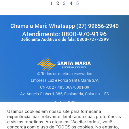
1
2
3
4
5
Chama a Mari: Whatsapp (27) 99656-2940
Atendimento: 0800-970-9196
Deficiente Auditivo e de fala: 0800-727-2299
© Todos os direitos reservados
Empresa Luz e Força Santa Maria S/A​
CNPJ: 27.485.069/0001-09
Av. Ângelo Giuberti, 385, Esplanada, Colatina – ES
Portal LGPD
Usamos cookies em nosso site para fornecer a
experiência mais relevante, lembrando suas preferências
Baixe nosso App
e visitas repetidas. Ao clicar em “Aceitar todos”, você
concorda com o uso de TODOS os cookies. No entanto,