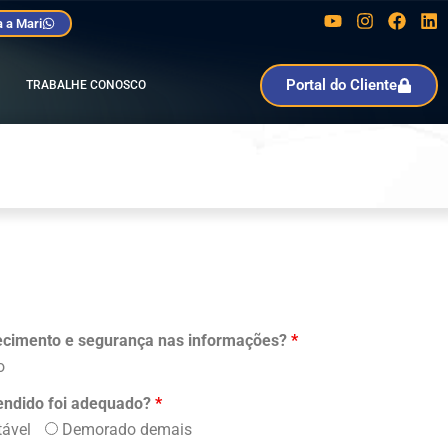
 a Mari
Portal do Cliente
TRABALHE CONOSCO
ecimento e segurança nas informações?
*
o
tendido foi adequado?
*
ável
Demorado demais