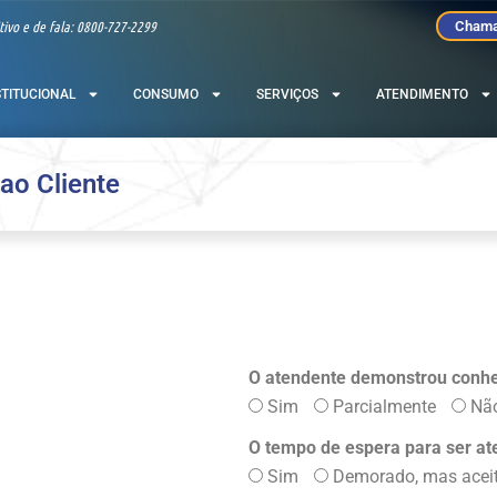
tivo e de fala: 0800-727-2299
Chama
STITUCIONAL
CONSUMO
SERVIÇOS
ATENDIMENTO
ao Cliente
O atendente demonstrou conh
Sim
Parcialmente
Nã
O tempo de espera para ser a
Sim
Demorado, mas aceit