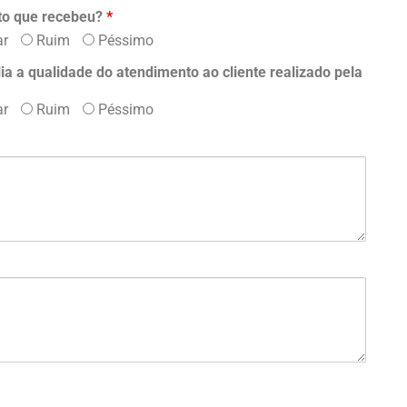
to que recebeu?
*
ar
Ruim
Péssimo
a a qualidade do atendimento ao cliente realizado pela
ar
Ruim
Péssimo